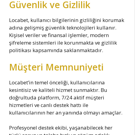
Güvenlik ve Gizlilik
Locabet, kullanıcı bilgilerinin gizliliğini korumak
adına gelişmiş güvenlik teknolojileri kullanır.
Kişisel veriler ve finansal işlemler, modern
şifreleme sistemleri ile korunmakta ve gizlilik
politikası kapsamında saklanmaktadır.
Müşteri Memnuniyeti
Locabet’in temel önceliği, kullanıcılarına
kesintisiz ve kaliteli hizmet sunmaktır. Bu
doğrultuda platform, 7/24 aktif müşteri
hizmetleri ve canlı destek hattı ile
kullanıcılarının her an yanında olmayı amaçlar.
Profesyonel destek ekibi, yaşanabilecek her